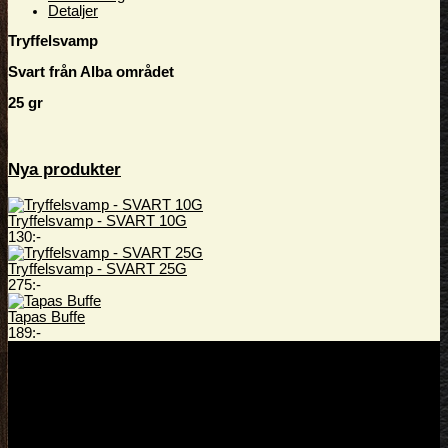
Detaljer
Tryffelsvamp
Svart från Alba området
25 gr
Nya produkter
Tryffelsvamp - SVART 10G
130:-
Tryffelsvamp - SVART 25G
275:-
Tapas Buffe
189:-
Kontakt
Kontakta oss
031-138333
(Tryck för att ringa)