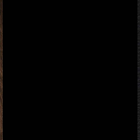
031-138 333
(Tryck för att ringa)
info@tryffelbutiken.se
info@capris.se
TryffelButiken
C/O
CAPRIS DELI AB
Stora Saluhallen
41117 G?teborg
Följ oss på Facebook
Tryffelbutiken.se
Capris.se