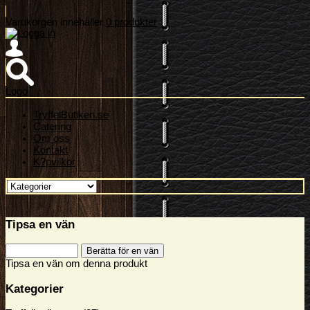
Varukorgen innehåller
0 produkter
Logo
TryffelButiken.se
Catering
Om oss
Kontakt
K?pvilkor
Tipsa en vän
Tipsa en vän om denna produkt
Kategorier