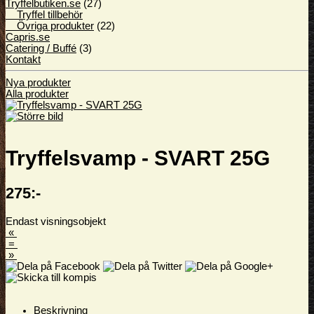
Tryffelbutiken.se
(27)
Tryffel tillbehör
Övriga produkter
(22)
Capris.se
Catering / Buffé
(3)
Kontakt
Nya produkter
Alla produkter
Tryffelsvamp - SVART 25G
275:-
Endast visningsobjekt
«
=
»
Beskrivning